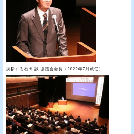
挨拶する石田 誠 協議会会長（
2022
年
7
月就任）