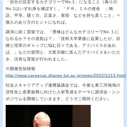
「自分が設定するカテゴリーで
No.1
」になること（偽りの
No.1
はいずれ身を滅ぼす）。「ＰＲ、１４の使命 ：物
語、平等、聴く力、正直さ、覚悟 などを持ち貫くこと」⇒
個人のあり方のヒントになれば。
講演に続く質疑では、「豊橋はどんなカテゴリーで
No.
１に
なれるか？その道筋は？」「技科大卒業後に起業したが、目
標と現実のギャップに悩む日々である。アドバイスがあれ
ば。」などの質問と、大変示唆に富んだアドバイスをいただ
き、活発な質疑が行われました。
※
開催告知情報
http://www.careerup.sharen.tut.ac.jp/news/2022/1213.html
社会人キャリアアップ連携協議会では、今後も東三河地域の
活性化と産業振興に向けた人材育成をテーマに講演会・シン
ポジウムを開催していきます。どうぞご期待ください。