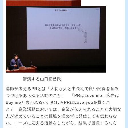
講演する山口拓己氏
講師が考える
PR
とは「大切な人と中長期で良い関係を育み
つづけるあらゆる活動のこと」 「
PR
は
Love me
、広告は
Buy me
と言われるが、むしろ
PR
は
Love you
を貫くこ
と」 企業活動においては、企業が伝えられることと大切な
人が求めていることの距離を埋めずに発信しても伝わらな
い。ニーズに応える活動をしながら、結果で勝負するなら