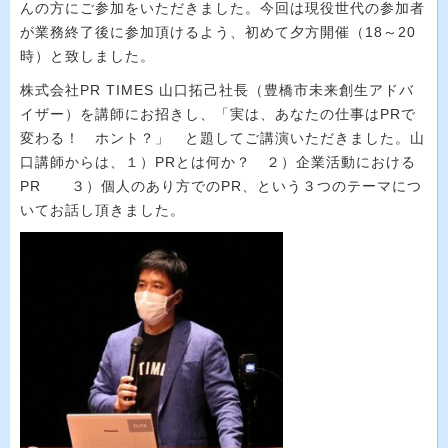
んの方にご参加をいただきました。今回は現役世代の参加者
が業務終了後に参加頂けるよう、初めて夕方開催（
18
～
20
時）と致しました。
株式会社
PR TIMES
山口拓己社長（豊橋市未来創生アドバ
イザー）を講師にお招きし、「実は、あなたの仕事は
PR
で
変わる！ ホント？」 と題してご講演いただきました。山
口講師からは、１）
PR
とは何か？ ２）企業活動における
PR
３）個人のあり方での
PR
、という３つのテーマにつ
いてお話し頂きました。