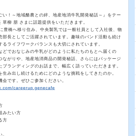
ごい！～地域酪農との絆、地産地消牛乳開発秘話～』をテー
長 草柳 朋 さまに話題提供をいただきます。
年に豊橋へ移り住み、中央製乳では一般社員として入社後、物
売部長としてご活躍されています。趣味のバンド活動も続け
するライフワークバランスも大切にされています。
などでおなじみの牛乳がどのように私たちのもとへ届くの
つながりや、地産地消商品の開発秘話、さらにはパッケージ
たブランディングのお話まで、幅広く語っていただきます。
を生み出し続けるためにどのような挑戦をしてきたのか。
機会です。ぜひご参加ください。
k.com/careerup.genecafe
方
組みたい方
る方
い。