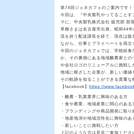
第74回ジェネカフェのご案内です！
今回は、『中央製乳やってることす
マに、中央製乳株式会社 販売部 部
草柳さまは名古屋市出身。昭和44
流を担う配送課長を経て、現在は販
ながら、仕事とプライベートを両立
今回のジェネカフェでは、学校給食
か、その裏側にある地域酪農家との
や会社ロゴのリニューアルに挑戦し
地域に根ざした企業が、新しい価値
その軌跡を知ることができる貴重な
【facebook】
https://www.faceboo
・酪農・乳業業界に興味のある方
・食や農業、地域産業に関心のある
・ブランディングや商品開発に取り
・地産地消や地域活性化に興味のあ
・新しいことに挑戦したい方
上記のような方は是非ご参加くださ