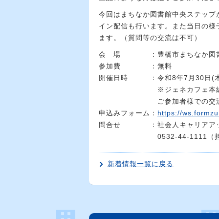
今回はまちなか図書館中央ステップ
イン配信も行います。また当日の様子は
ます。（質問等の交流は不可）
会 場 ：豊橋市まちなか図書館・ZO
参加費 ：無料
開催日時 ：令和8年7月30日(木) 
※ジェネカフェ本編は19時
ご参加者様での交流は20
申込みフォーム：
https://ws.formz
問合せ ：社会人キャリアアッ
0532-44-1111（担
新着情報一覧に戻る