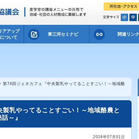
リアアップ
東三河セミナビ
関連リン
会について
> 第74回ジェネカフェ『中央製乳やってることすごい！～地域酪
央製乳やってることすごい！～地域酪農と
秘話～』
2026年07月01日