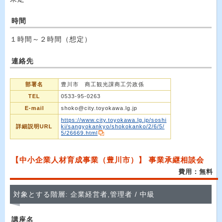
時間
１時間～２時間（想定）
連絡先
部署名
豊川市 商工観光課商工労政係
TEL
0533-95-0263
E-mail
shoko@city.toyokawa.lg.jp
https://www.city.toyokawa.lg.jp/soshi
詳細説明URL
ki/sangyokankyo/shokokanko/2/6/5/
5/26669.html
【中小企業人材育成事業（豊川市）】 事業承継相談会
費用：無料
対象とする階層: 企業経営者,管理者 / 中級
講座名