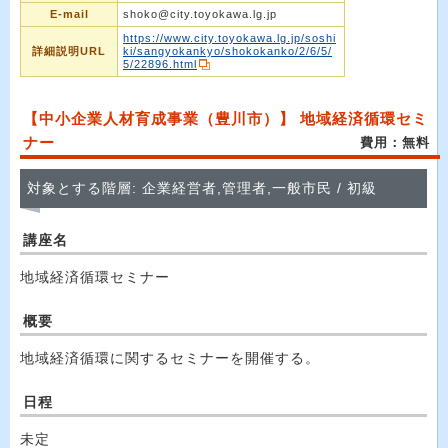
E-mail
shoko@city.toyokawa.lg.jp
https://www.city.toyokawa.lg.jp/soshi
詳細説明URL
ki/sangyokankyo/shokokanko/2/6/5/
5/22896.html
【中小企業人材育成事業（豊川市）】 地域経済循環セミ
ナー
費用：無料
対象とする階層: 企業経営者,管理者,一般市民 / 初級
講座名
地域経済循環セミナー
概要
地域経済循環に関するセミナーを開催する。
日程
未定