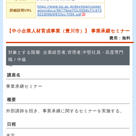
https://www.tut.ac.jp/develop/cooper
詳細説明URL
ation/docs/96779ed7f2c0058cf7c973
501809b9f833ec7096.pdf
【中小企業人材育成事業（豊川市）】 事業承継セミナー
費用：無料
対象とする階層: 企業経営者,管理者,中堅社員・高度専門
職 / 中級
講座名
事業承継セミナー
概要
外部講師を招き、事業承継に関するセミナーを実施する。
日程
未定