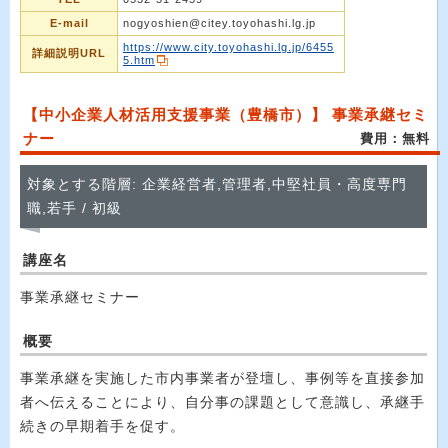
E-mail
nogyoshien@citey.toyohashi.lg.jp
https://www.city.toyohashi.lg.jp/6455
詳細説明URL
5.htm
【中小企業人材活用支援事業（豊橋市）】 事業承継セミ
ナー
費用：無料
対象とする階層: 企業経営者,管理者,中堅社員・高度専門
職,若手 / 初級
講座名
事業承継セミナー
概要
事業承継を実施した市内事業者が登壇し、事例等を直接参加
者へ伝えることにより、自分事の課題として意識し、承継手
続きの早期着手を促す。