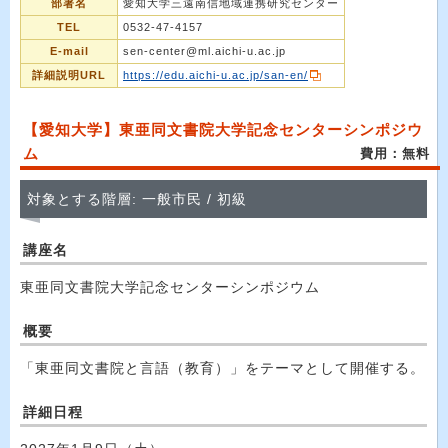
部署名
愛知大学三遠南信地域連携研究センター
TEL
0532-47-4157
E-mail
sen-center@ml.aichi-u.ac.jp
詳細説明URL
https://edu.aichi-u.ac.jp/san-en/
【愛知大学】東亜同文書院大学記念センターシンポジウ
ム
費用：無料
対象とする階層: 一般市民 / 初級
講座名
東亜同文書院大学記念センターシンポジウム
概要
「東亜同文書院と言語（教育）」をテーマとして開催する。
詳細日程