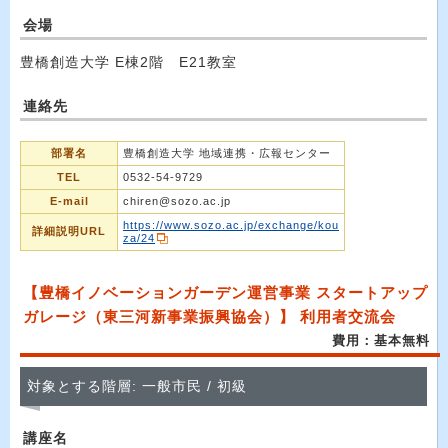
会場
豊橋創造大学 E棟2階 E21教室
連絡先
部署名
豊橋創造大学 地域連携・広報センター
TEL
0532-54-9729
E-mail
chiren@sozo.ac.jp
https://www.sozo.ac.jp/exchange/kou
詳細説明URL
za/24
【豊橋イノベーションガーデン運営事業 スタートアップ
ガレージ（東三河新事業振興協会）】 利用者交流会
費用：基本無料
対象とする階層: 一般市民 / 初級
講座名