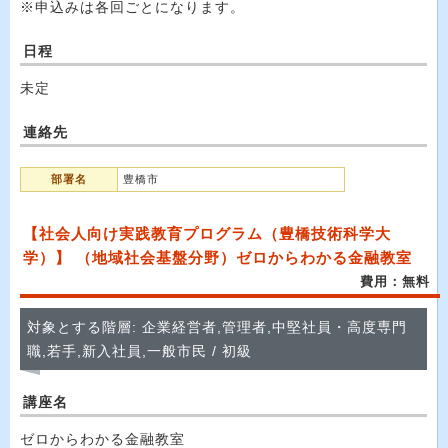
※申込みは各回ごとになります。
日程
未定
連絡先
部署名
豊橋市
【社会人向け実践教育プログラム（豊橋技術科学大
学）】 （地域社会基盤分野）ゼロからわかる金融教室
費用：無料
対象とする階層: 企業経営者,管理者,中堅社員・高度専門
職,若手,新入社員,一般市民 / 初級
講座名
ゼロからわかる金融教室