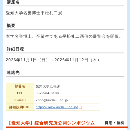
講座名
愛知大学名誉博士平松礼二展
概要
本学名誉博土、卒業生である平松礼二画伯の展覧会を開催。
詳細日程
2026年11月1日（日）～2026年11月12日（木）
連絡先
部署名
愛知大学広報課
TEL
052-564-6180
E-mail
koho@aichi-u.ac.jp
詳細説明URL
https://www.aichi-u.ac.jp/
【愛知大学】綜合研究所公開シンポジウム
費用：無料