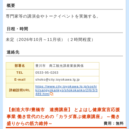
概要
専門家等の講演会やトークイベントを実施する。
日程・時間
未定（2026年10月～11月頃）（２時間程度）
連絡先
部署名
豊川市 商工観光課産業振興係
TEL
0533-95-0263
E-mail
shoko@city.toyokawa.lg.jp
https://www.city.toyokawa.lg.jp/soshi
詳細説明URL
ki/sangyokankyo/shokokanko/2/6/3/3
489.html
【創造大学/豊橋市 連携講座】 とよはし健康宣言応援
事業 働き世代のための「カラダ喜ぶ健康講座」 ～働き
盛りからの筋力維持～
費用：無料