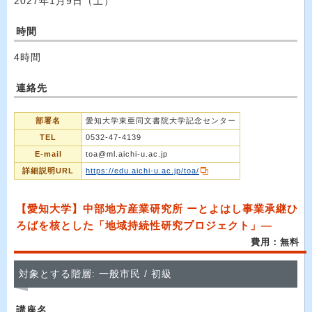
2027年1月9日（土）
時間
4時間
連絡先
部署名
愛知大学東亜同文書院大学記念センター
TEL
0532-47-4139
E-mail
toa@ml.aichi-u.ac.jp
詳細説明URL
https://edu.aichi-u.ac.jp/toa/
【愛知大学】中部地方産業研究所 ーとよはし事業承継ひ
ろばを核とした「地域持続性研究プロジェクト」―
費用：無料
対象とする階層: 一般市民 / 初級
講座名