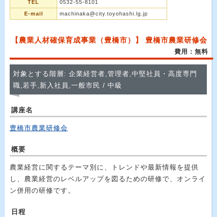
TEL
0532-55-8101
E-mail
machinaka@city.toyohashi.lg.jp
【農業人材確保育成事業（豊橋市）】 豊橋市農業研修会
費用：無料
対象とする階層: 企業経営者,管理者,中堅社員・高度専門
職,若手,新入社員,一般市民 / 中級
講座名
豊橋市農業研修会
概要
農業経営に関するテーマ別に、トレンドや最新情報を提供
し、農業経営のレベルアップを図るための研修で、オンライ
ン併用の研修です。
日程